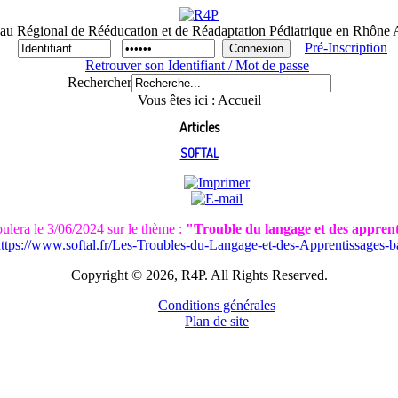
au Régional de Rééducation et de Réadaptation Pédiatrique en Rhône 
Pré-Inscription
Retrouver son Identifiant / Mot de passe
Rechercher
Vous êtes ici :
Accueil
Articles
SOFTAL
ulera le 3/06/2024 sur le thème :
"Trouble du langage et des apprenti
ttps://www.softal.fr/Les-Troubles-du-Langage-et-des-Apprentissages-bat
Copyright © 2026, R4P. All Rights Reserved.
Conditions générales
Plan de site