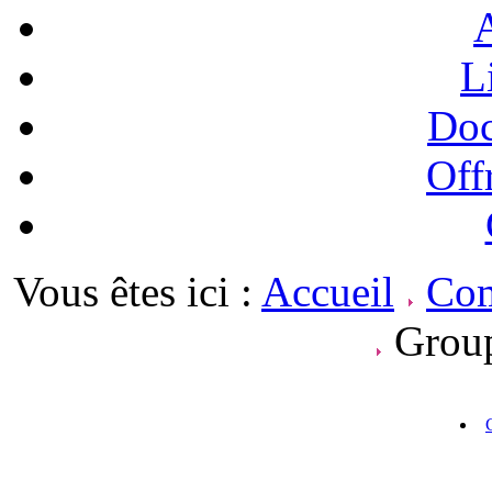
A
L
Doc
Off
Vous êtes ici :
Accueil
Com
Grou